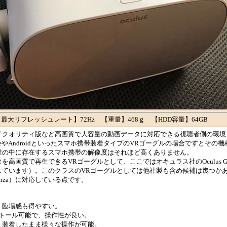
 【最大リフレッシュレート】72Hz 【重量】468ｇ 【HDD容量】64GB
イクオリティ版など高画質で大容量の動画データに対応できる視聴者側の環境
neやAndroidといったスマホ携帯装着タイプのVRゴーグルの場合ですとその
世の中に存在するスマホ携帯の解像度はそれほど高くありません。
高画質で再生できるVRゴーグルとして、ここではオキュラス社のOculus 
しています）。このクラスのVRゴーグルとしては他社製も含め候補は幾つか
nza）に対応している点です。
く臨場感も得やすい。
ストール可能で、操作性が良い。
、装着したまま様々な操作が可能。