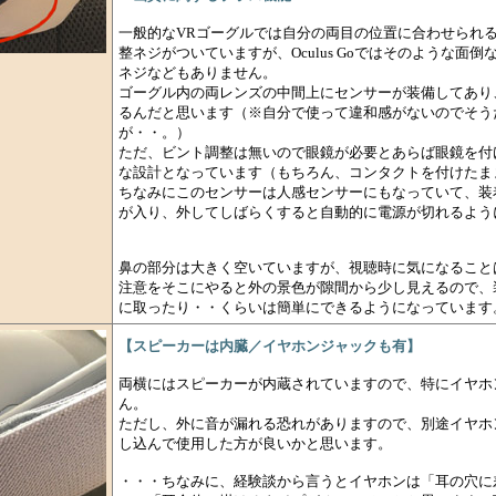
一般的なVRゴーグルでは自分の両目の位置に合わせられ
整ネジがついていますが、Oculus Goではそのような面
ネジなどもありません。
ゴーグル内の両レンズの中間上にセンサーが装備してあり
るんだと思います（※自分で使って違和感がないのでそう
が・・。）
ただ、ビント調整は無いので眼鏡が必要とあらば眼鏡を付
な設計となっています（もちろん、コンタクトを付けたま
ちなみにこのセンサーは人感センサーにもなっていて、装
が入り、外してしばらくすると自動的に電源が切れるよう
鼻の部分は大きく空いていますが、視聴時に気になること
注意をそこにやると外の景色が隙間から少し見えるので、
に取ったり・・くらいは簡単にできるようになっています
【スピーカーは内臓／イヤホンジャックも有】
両横にはスピーカーが内蔵されていますので、特にイヤホ
ん。
ただし、外に音が漏れる恐れがありますので、別途イヤホ
し込んで使用した方が良いかと思います。
・・・ちなみに、経験談から言うとイヤホンは「耳の穴に