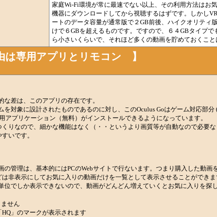
家庭Wi-Fi環境が常に最速でない以上、その利用方法はお
機器にダウンロードしてから視聴するはずです。しかしV
ートのデータ容量が通常版で２GB前後、ハイクオリティ
けで６GBを超えるものです。ですので、６４GBタイプで
ら小さいくらいで、それほど多くの動画を貯めておくこと
由は専用アプリとリモコン 】
的な差は、このアプリの存在です。
を対象に設計されたものであるのに対し、このOculus Goはゲーム対応部
専用アプリケーション（無料）がインストールできるようになっています。
つくりなので、細かな機能はなく（・・というより画質等が自動なので必要な
やすいです。
動画の管理は、基本的にはPCのWebサイトで行ないます。つまり購入した動画をOc
どは非表示にしてお気に入りの動画だけを一覧として表示させることができま
１０作品単位でしか表示できないので、動画がどんどん増えていくとお気に入りを探
りません
HQ」のマークが表示されます