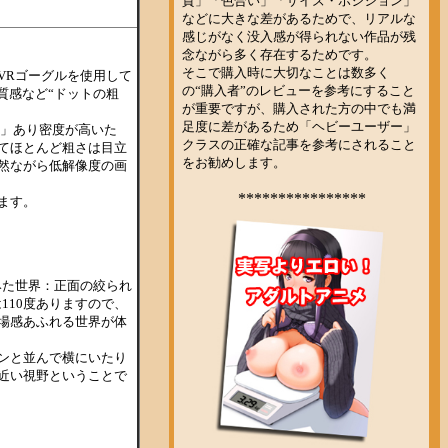
VRゴーグルを使用して
の質感など“ドットの粗
クセル」あり密度が高いた
てほとんど粗さは目立
然ながら低解像度の画
ます。
みた世界：正面の絞られ
は110度ありますので、
場感あふれる世界が体
ンと並んで横にいたり
近い視野ということで