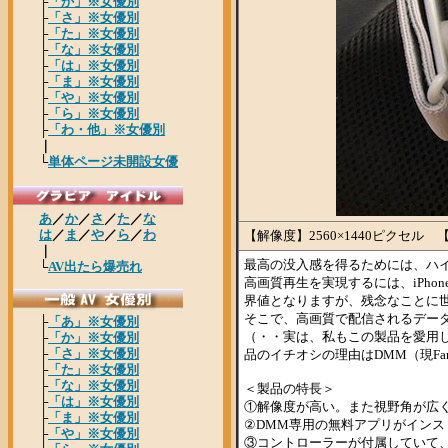
【解像度】2560×1440ピクセル
最高の没入感を得るためには、ハ
高画質再生を実現するには、iPho
界値となりますが、残念なことに
そこで、高画質で配信されるデータを
（・・実は、私もこの製品を愛用
品のイチオシの理由はDMM（現Fa
＜製品の特長＞
①解像度が高い。また視野角が広
②DMM専用の無料アプリがイン
③コントローラーが付属していて