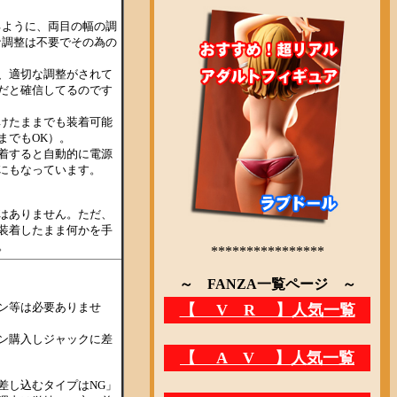
るように、両目の幅の調
倒な調整は不要でその為の
、適切な調整がされて
だと確信してるのです
けたままでも装着可能
までもOK）。
着すると自動的に電源
にもなっています。
はありません。ただ、
装着したまま何かを手
。
ン等は必要ありませ
ン購入しジャックに差
差し込むタイプはNG」