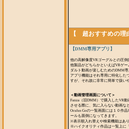
【 超おすすめの理
【DMM専用アプリ】
他の高解像度VRゴーグルとの圧倒
他製品がどちらかといえばVRゲーム
ダルト動画が楽しむためのDMM
アプリ機能はそれ専用に特化した
すが、それ故に非常に簡単で扱い
＜動画管理画面について＞
Fanza（旧DMM）で購入したVR
させる際に、気に入らない動画な
Oculus Goの一覧画面には
ールも面倒になってきます。
※表示順入れ替えや検索機能はあ
※ハイクオリティ作品は一覧上に「