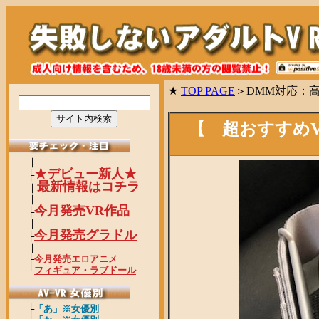
★
TOP PAGE
＞DMM対応：高画
【 超おすすめV