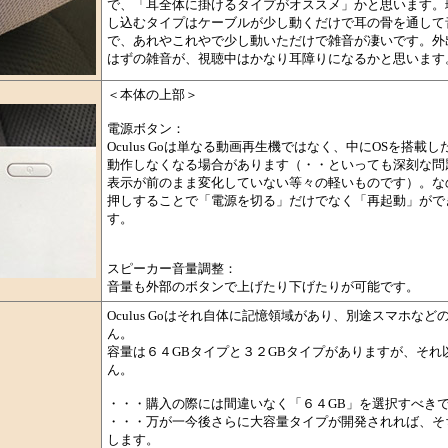
で、「耳全体に掛けるタイプがオススメ」かと思います。
し込むタイプはケーブルが少し動くだけで耳の骨を通して
で、あれやこれやで少し動いただけで雑音が凄いです。外
はずの雑音が、視聴中はかなり耳障りになるかと思います
＜本体の上部＞
電源ボタン：
Oculus Goは単なる動画再生機ではなく、中にOSを搭載
動作しなくなる場合があります（・・といっても深刻な問
表示が前のまま変化していない等々の軽いものです）。な
押しすることで「電源を切る」だけでなく「再起動」がで
す。
スピーカー音量調整：
音量も外部のボタンで上げたり下げたりが可能です。
Oculus Goはそれ自体に記憶領域があり、別途スマホな
ん。
容量は６４GBタイプと３２GBタイプがありますが、それ
ん。
・・・購入の際には間違いなく「６４GB」を選択すべき
】
・・・万が一今後さらに大容量タイプが開発されれば、そ
します。