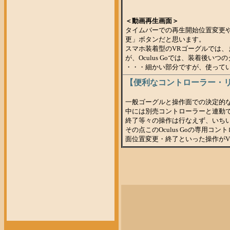
＜動画再生画面＞
タイムバーでの再生開始位置変更
更」ボタンだと思います。
スマホ装着型のVRゴーグルでは
が、Oculus Goでは、装着後
・・・細かい部分ですが、使って
【便利なコントローラー・
一般ゴーグルと操作面での決定的
中には別売コントローラーと連動
終了等々の操作は行なえず、いち
その点このOculus Goの専用
面位置変更・終了といった操作が