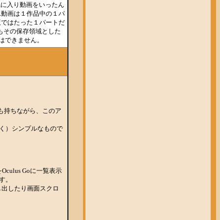
気に入り動画をいったん
R動画は１作品中の１パ
版ではたった１パートだ
もその保存領域とした
はできません。
分も持ちながら、このア
く）シンプルなもので
ulus Goに一覧表示
す。
し出したり画面スクロ