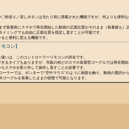
や〇秒送り／戻しボタンは当たり前に搭載された機能ですが、何よりも便利な
、まず装着前にスマホで再生開始した動画の正面位置がそのまま（装着後も）
いつのタイミングでも自由に正面位置を指定し直すことが可能です。
いると便利に思える機能です。
リモコン】
な違いは、このコントローラーリモコンの存在です。
できるタイプもありますが、市販の殆どのスマホ装着型ゴーグルでは再生開始
いちスマホを取り外して操作し直すことが必要です。
コントローラーでは、ポンターで“空中マウス”のように画面を触り、動画の選択
VRゴーグルを装着したままの状態で可能となります。