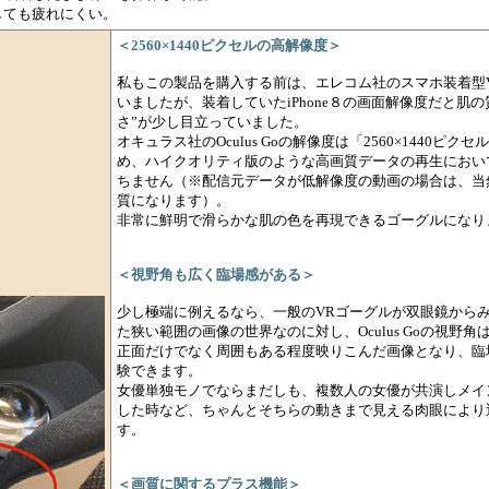
しても疲れにくい。
＜2560×1440ピクセルの高解像度＞
私もこの製品を購入する前は、エレコム社のスマホ装着型
いましたが、装着していたiPhone８の画面解像度だと肌
さ”が少し目立っていました。
オキュラス社のOculus Goの解像度は「2560×1440ピ
め、ハイクオリティ版のような高画質データの再生におい
ちません（※配信元データが低解像度の動画の場合は、当
質になります）。
非常に鮮明で滑らかな肌の色を再現できるゴーグルになり
＜視野角も広く臨場感がある＞
少し極端に例えるなら、一般のVRゴーグルが双眼鏡から
た狭い範囲の画像の世界なのに対し、Oculus Goの視野角
正面だけでなく周囲もある程度映りこんだ画像となり、臨
験できます。
女優単独モノでならまだしも、複数人の女優が共演しメイ
した時など、ちゃんとそちらの動きまで見える肉眼により
す。
＜画質に関するプラス機能＞