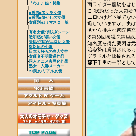
面ライダー龍騎をはじ
こ”状態だった人気者
エロ
いけど下品でない
退していますが、実は
党から推され衆院選立
※第50回衆議院議員
知名度を得た要因は元
治姿勢は賞賛されるも
グラドルと揶揄される
森下千里
の一部として