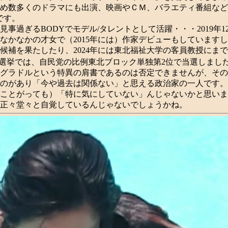
め数多くのドラマにも出演、映画やＣＭ、バラエティ番組など
です。
見事過ぎるBODYでモデル/タレントとして活躍・・・2019年
なかなかの才女で（2015年には）作家デビューもしています
候補を果たしたり、2024年には東北福祉大学の客員教授にま
総選挙では、自民党の比例東北ブロック単独第2位で当選しまし
グラドルという特異の肩書であるのは否定できませんが、その
のがあり「今や過去は関係ない」と思える政治家の一人です。
ことがっても）「特に気にしていない」んじゃないかと思いま
正々堂々と自覚しているんじゃないでしょうかね。