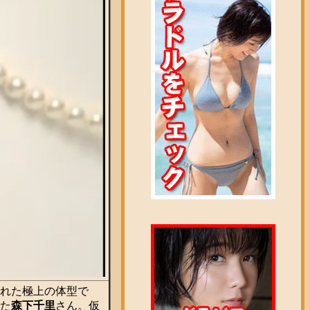
れた極上の体型で
た
森下千里
さん。仮