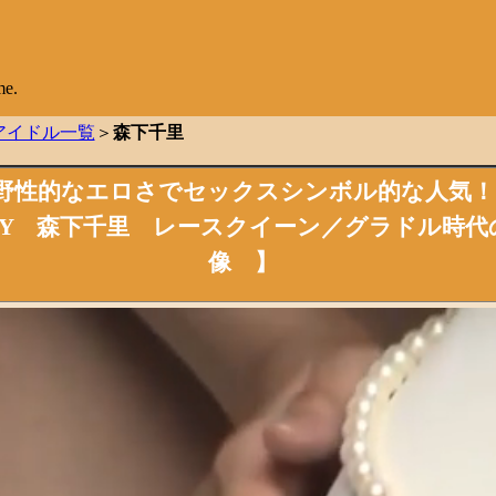
アイドル一覧
＞
森下千里
野性的な
エロ
さで
セックス
シンボル的な人気！
DY
森下千里
レースクイーン／グラドル時代
像 】