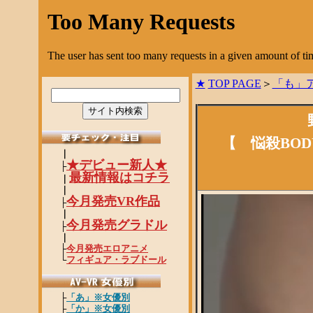
★
TOP PAGE
＞
「も」
【 悩殺BO