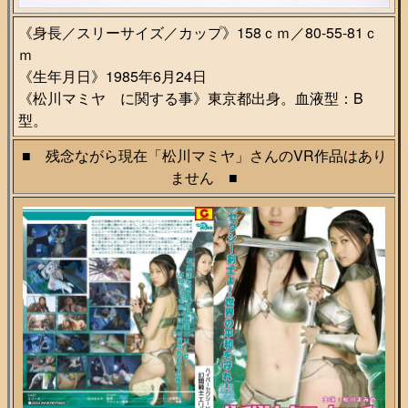
《身長／スリーサイズ／カップ》158ｃｍ／80-55-81ｃ
ｍ
《生年月日》1985年6月24日
《松川マミヤ に関する事》東京都出身。血液型：B
型。
■ 残念ながら現在「松川マミヤ」さんのVR作品はあり
ません ■