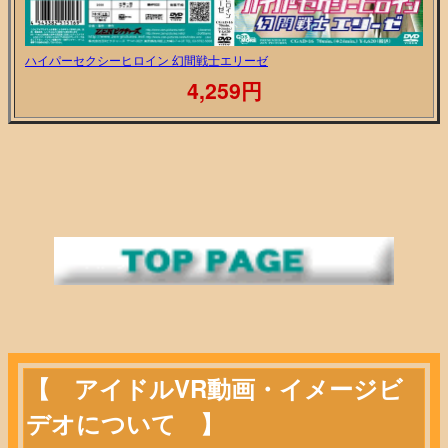
ハイパーセクシーヒロイン 幻間戦士エリーゼ
4,259円
【 アイドルVR動画・イメージビ
デオについて 】