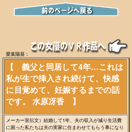
愛葉陽葵：
【 義父と同居して4年…これは
私が生で挿入され続けて、快感
に目覚めて、妊娠するまでの話
です。
水原冴香
】
メーカー宣伝文）結婚して1年、夫の収入が減り生活費
に困った私たちは夫の実家に住まわせてもらう事になり